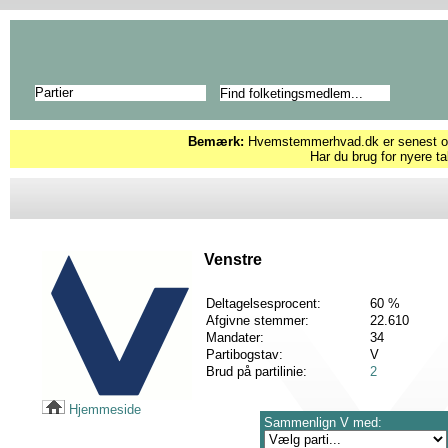
Partier
Bemærk:
Hvemstemmerhvad.dk er senest opd
Har du brug for nyere ta
Venstre
Deltagelsesprocent:
60 %
Afgivne stemmer:
22.610
Mandater:
34
Partibogstav:
V
Brud på partilinie:
2
Hjemmeside
Sammenlign V med: