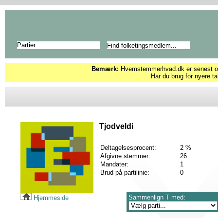
Partier
Bemærk:
Hvemstemmerhvad.dk er senest opd
Har du brug for nyere ta
Tjodveldi
Deltagelsesprocent:
2 %
Afgivne stemmer:
26
Mandater:
1
Brud på partilinie:
0
Sammenlign T med:
Hjemmeside