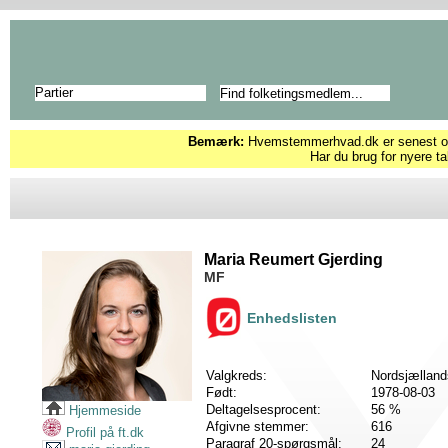
Partier
Bemærk:
Hvemstemmerhvad.dk er senest opd
Har du brug for nyere ta
Maria Reumert Gjerding
MF
Enhedslisten
Valgkreds:
Nordsjælland
Født:
1978-08-03
Deltagelsesprocent:
56 %
Hjemmeside
Afgivne stemmer:
616
Profil på ft.dk
Paragraf 20-spørgsmål:
24