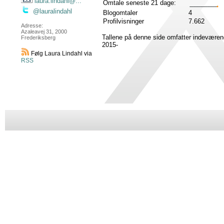
laura.lindahl@...
Omtale seneste 21 dage:
@lauralindahl
Blogomtaler
4
Profilvisninger
7.662
Adresse:
Azaleavej 31, 2000
Tallene på denne side omfatter indeværen
Frederiksberg
2015-
Følg Laura Lindahl via
RSS