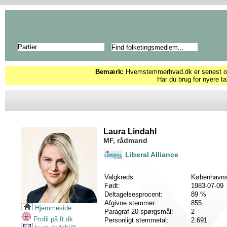
Partier
Bemærk:
Hvemstemmerhvad.dk er senest opd
Har du brug for nyere ta
Laura Lindahl
MF, rådmand
Liberal Alliance
Valgkreds:
Københavns
Født:
1983-07-09
Deltagelsesprocent:
89 %
Afgivne stemmer:
855
Hjemmeside
Paragraf 20-spørgsmål:
2
Profil på ft.dk
Personligt stemmetal:
2.691