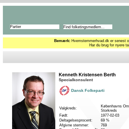
Partier
Bemærk:
Hvemstemmerhvad.dk er senest opd
Har du brug for nyere ta
Kenneth Kristensen Berth
Specialkonsulent
Dansk Folkeparti
Københavns Om
Valgkreds:
Storkreds
Født:
1977-02-03
Deltagelsesprocent:
69 %
Afgivne stemmer:
769