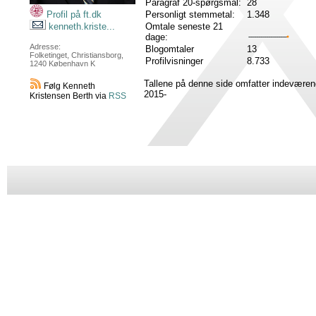
Paragraf 20-spørgsmål:
28
Personligt stemmetal:
1.348
Profil på ft.dk
Omtale seneste 21
kenneth.kriste...
dage:
Adresse:
Blogomtaler
13
Folketinget, Christiansborg,
Profilvisninger
8.733
1240 København K
Tallene på denne side omfatter indeværen
Følg Kenneth
2015-
Kristensen Berth via
RSS