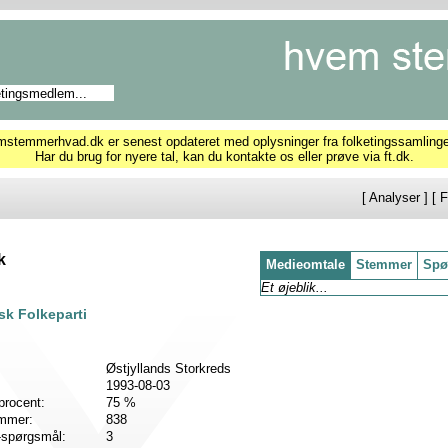
temmerhvad.dk er senest opdateret med oplysninger fra folketingssamling
Har du brug for nyere tal, kan du kontakte os eller prøve via ft.dk.
[
Analyser
] [
F
k
Medieomtale
Stemmer
Spø
Et øjeblik...
k Folkeparti
Østjyllands Storkreds
1993-08-03
procent:
75 %
emmer:
838
-spørgsmål:
3