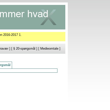
en 2016-2017 1.
ravær
] [
§ 20-spørgsmål
] [
Medieomtale
]
rgsmål