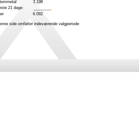
stemmetal:
3.198
ste 21 dage:
ger
6.092
denne side omfatter indeværende valgperiode