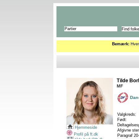
Partier
Bemærk:
Hvems
Tilde Bor
MF
Dans
Valgkreds:
Født:
Deltagelses
Hjemmeside
Afgivne st
Profil på ft.dk
Paragraf 20