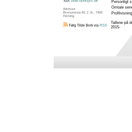
tilde.bork@ft.dk
Personligt 
Omtale sene
Adresse:
Brorsonsvej 49, 2. th., 7400
Profilvisnin
Herning
Tallene på 
Følg Tilde Bork via
RSS
2015-