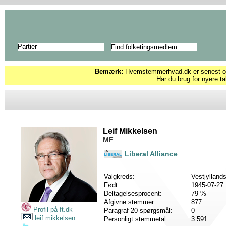
Partier
Bemærk:
Hvemstemmerhvad.dk er senest opd
Har du brug for nyere ta
Leif Mikkelsen
MF
Liberal Alliance
Valgkreds:
Vestjylland
Født:
1945-07-27
Deltagelsesprocent:
79 %
Afgivne stemmer:
877
Profil på ft.dk
Paragraf 20-spørgsmål:
0
leif.mikkelsen...
Personligt stemmetal:
3.591