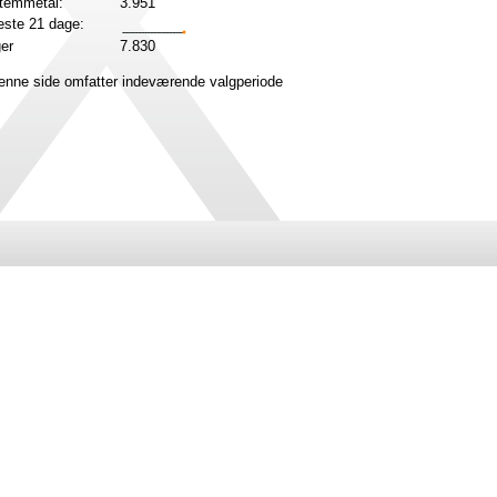
stemmetal:
3.951
ste 21 dage:
ger
7.830
denne side omfatter indeværende valgperiode