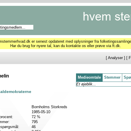
temmerhvad.dk er senest opdateret med oplysninger fra folketingssamling
Har du brug for nyere tal, kan du kontakte os eller prøve via ft.dk.
[
Analyser
] [
F
elin
Medieomtale
Stemmer
Spø
Et øjeblik...
ialdemokraterne
Bornholms Storkreds
1985-05-10
procent:
72 %
emmer:
795
-spørgsmål:
46