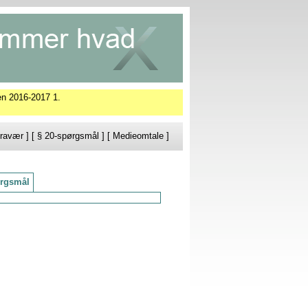
en 2016-2017 1.
ravær
] [
§ 20-spørgsmål
] [
Medieomtale
]
rgsmål