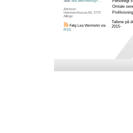
lea.wermelin@f...
Personligt 
Omtale sene
Adresse:
Profilvisnin
Hammershusvej 69, 3770
Allinge
Tallene på 
Følg Lea Wermelin via
2015-
RSS