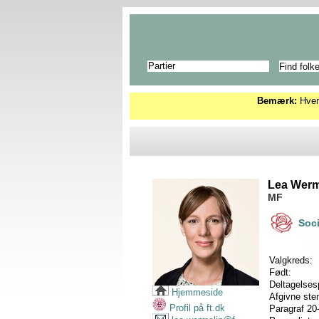
Partier
Bemærk:
Hvems
Lea Werm
MF
Soc
Valgkreds:
Født:
Deltagelses
Hjemmeside
Afgivne st
Profil på ft.dk
Paragraf 20