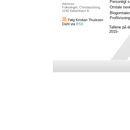
Personligt 
Adresse:
Omtale sene
Folketinget, Christiansborg,
1240 København K
Blogomtaler
Profilvisnin
Følg Kristian Thulesen
Dahl via
RSS
Tallene på 
2015-