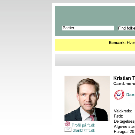
Partier
Bemærk:
Hvems
Kristian 
Cand.merc.
Dans
Valgkreds:
Født:
Deltagelses
Profil på ft.dk
Afgivne st
dfanbf@ft.dk
Paragraf 20