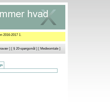
en 2016-2017 1.
ravær
] [
§ 20-spørgsmål
] [
Medieomtale
]
gs