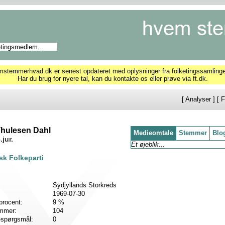
temmerhvad.dk er senest opdateret med oplysninger fra folketingssamling
Har du brug for nyere tal, kan du kontakte os eller prøve via ft.dk.
[
Analyser
] [
F
Thulesen Dahl
Medieomtale
Stemmer
Blo
jur.
Et øjeblik...
k Folkeparti
Sydjyllands Storkreds
1969-07-30
procent:
9 %
emmer:
104
-spørgsmål:
0