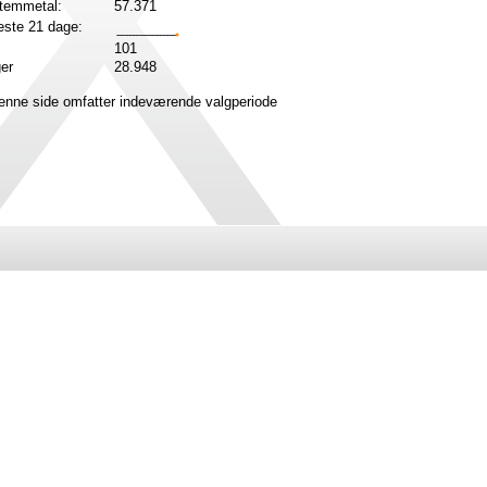
stemmetal:
57.371
ste 21 dage:
101
ger
28.948
denne side omfatter indeværende valgperiode