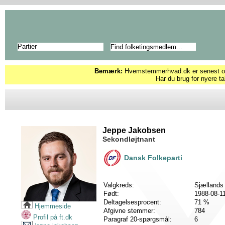
Partier
Bemærk:
Hvemstemmerhvad.dk er senest opd
Har du brug for nyere ta
Jeppe Jakobsen
Sekondløjtnant
Dansk Folkeparti
Valgkreds:
Sjællands
Født:
1988-08-1
Deltagelsesprocent:
71 %
Hjemmeside
Afgivne stemmer:
784
Profil på ft.dk
Paragraf 20-spørgsmål:
6