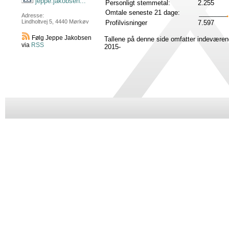
jeppe.jakobsen...
Personligt stemmetal:
2.255
Omtale seneste 21 dage:
Adresse:
Lindholtvej 5, 4440 Mørkøv
Profilvisninger
7.597
Følg Jeppe Jakobsen
Tallene på denne side omfatter indeværen
via
RSS
2015-