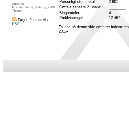
Personligt stemmetal:
2.901
Adresse:
Omtale seneste 21 dage:
Grandetoften 9, Kallerup, 7700
Thisted
Blogomtaler
4
Profilvisninger
12.467
Følg Ib Poulsen via
RSS
Tallene på denne side omfatter indeværen
2015-