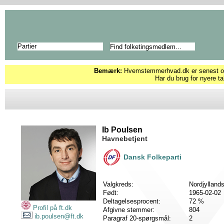
Partier
Bemærk:
Hvemstemmerhvad.dk er senest opd
Har du brug for nyere ta
Ib Poulsen
Havnebetjent
Dansk Folkeparti
Valgkreds:
Nordjylland
Født:
1965-02-02
Deltagelsesprocent:
72 %
Profil på ft.dk
Afgivne stemmer:
804
ib.poulsen@ft.dk
Paragraf 20-spørgsmål:
2