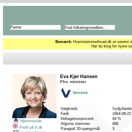
Partier
Bemærk:
Hvemstemmerhvad.dk er senest opd
Har du brug for nyere ta
Eva Kjer Hansen
Fhv. minister
Venstre
Valgkreds:
Sydjyllands
Født:
1964-08-22
Deltagelsesprocent:
44 %
Hjemmeside
Afgivne stemmer:
486
Profil på ft.dk
Paragraf 20-spørgsmål:
3