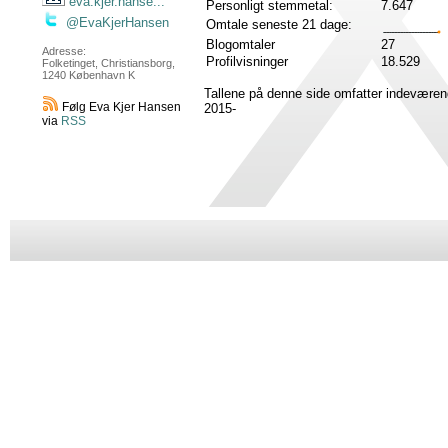
eva.kjer.hanse...
Personligt stemmetal:
7.647
@EvaKjerHansen
Omtale seneste 21 dage:
Blogomtaler
27
Adresse:
Profilvisninger
18.529
Folketinget, Christiansborg,
1240 København K
Tallene på denne side omfatter indeværen
Følg Eva Kjer Hansen
2015-
via
RSS